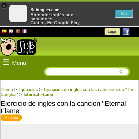
×
Subingles.com
Ver
Aprender inglés con
canciones
Gratis - En Google Play
Login
☰
Menu
Home
>
Ejercicios
>
Ejercicios de inglés con las canciones de "The
Bangles"
>
Eternal Flame
Ejercicio de inglés con la cancion "Eternal
Flame"
Medium