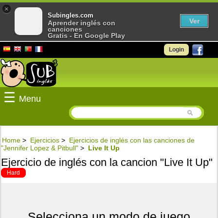
×
Subingles.com
Ver
Aprender inglés con
canciones
Gratis - En Google Play
Login
☰
Menu
Home
>
Ejercicios
>
Ejercicios de inglés con las canciones de
"Jennifer Lopez & Pitbull"
>
Live It Up
Ejercicio de inglés con la cancion "Live It Up"
Hard
Selecciona un modo de juego