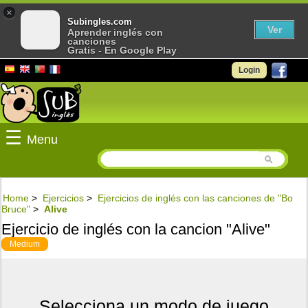
×
Subingles.com
Ver
Aprender inglés con
canciones
Gratis - En Google Play
Login
☰
Menu
Home
>
Ejercicios
>
Ejercicios de inglés con las canciones de "Bo
Bruce"
>
Alive
Ejercicio de inglés con la cancion "Alive"
Medium
Selecciona un modo de juego