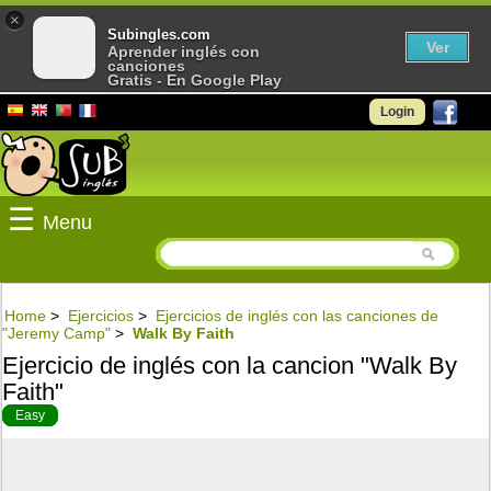
×
Subingles.com
Ver
Aprender inglés con
canciones
Gratis - En Google Play
Login
☰
Menu
Home
>
Ejercicios
>
Ejercicios de inglés con las canciones de
"Jeremy Camp"
>
Walk By Faith
Ejercicio de inglés con la cancion "Walk By
Faith"
Easy