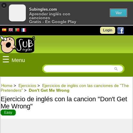
×
Subingles.com
Ver
Aprender inglés con
canciones
Gratis - En Google Play
Login
☰
Menu
Home
>
Ejercicios
>
Ejercicios de inglés con las canciones de "The
Pretenders"
>
Don't Get Me Wrong
Ejercicio de inglés con la cancion "Don't Get
Me Wrong"
Easy