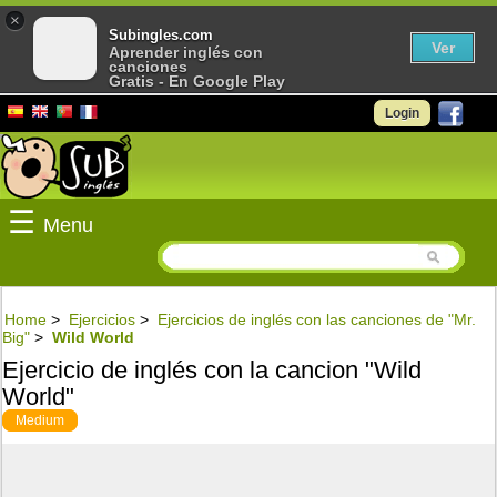
×
Subingles.com
Ver
Aprender inglés con
canciones
Gratis - En Google Play
Login
☰
Menu
Home
>
Ejercicios
>
Ejercicios de inglés con las canciones de "Mr.
Big"
>
Wild World
Ejercicio de inglés con la cancion "Wild
World"
Medium