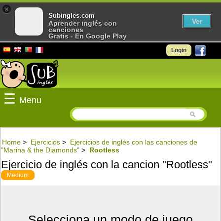
×
Subingles.com
Ver
Aprender inglés con
canciones
Gratis - En Google Play
Login
☰
Menu
Home
>
Ejercicios
>
Ejercicios de inglés con las canciones de
"Marina & the Diamonds"
>
Rootless
Ejercicio de inglés con la cancion "Rootless"
Medium
Selecciona un modo de juego