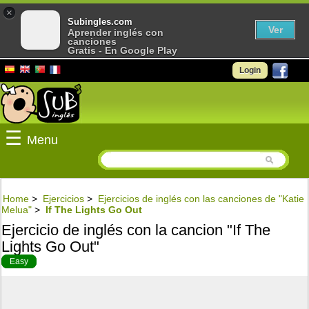
×
Subingles.com
Ver
Aprender inglés con
canciones
Gratis - En Google Play
Login
☰
Menu
Home
>
Ejercicios
>
Ejercicios de inglés con las canciones de "Katie
Melua"
>
If The Lights Go Out
Ejercicio de inglés con la cancion "If The
Lights Go Out"
Easy