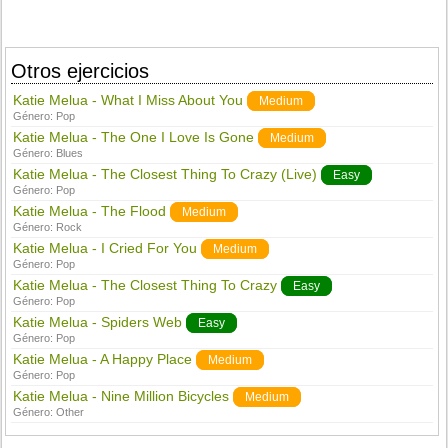
Otros ejercicios
Katie Melua - What I Miss About You
Medium
Género:
Pop
Katie Melua - The One I Love Is Gone
Medium
Género:
Blues
Katie Melua - The Closest Thing To Crazy (Live)
Easy
Género:
Pop
Katie Melua - The Flood
Medium
Género:
Rock
Katie Melua - I Cried For You
Medium
Género:
Pop
Katie Melua - The Closest Thing To Crazy
Easy
Género:
Pop
Katie Melua - Spiders Web
Easy
Género:
Pop
Katie Melua - A Happy Place
Medium
Género:
Pop
Katie Melua - Nine Million Bicycles
Medium
Género:
Other