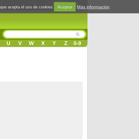
Login
Aceptar
Más información
 que acepta el uso de cookies
U
V
W
X
Y
Z
0-9