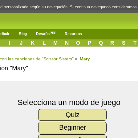
dad personalizada según su navegación. Si continua navegando consideramos
ribuir
Blog
Desafío
Recursos
H
I
J
K
L
M
N
O
P
Q
R
S
T
 con las canciones de "Scissor Sisters"
>
Mary
cion "Mary"
Selecciona un modo de juego
Quiz
Beginner