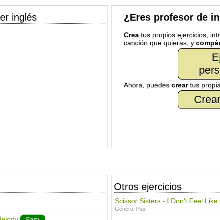
er inglés
¿Eres profesor de i
Crea
tus propios ejercicios, in
canción que quieras, y
compár
E
pers
Ahora, puedes
crear
tus propi
Crear
Otros ejercicios
Scissor Sisters - I Don't Feel Like
Género:
Pop
Melody
Easy