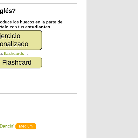
nglés?
troduce los huecos en la parte de
telo
con tus
estudiantes
jercicio
onalizado
as
flashcards
.
 Flashcard
 Dancin'
Medium