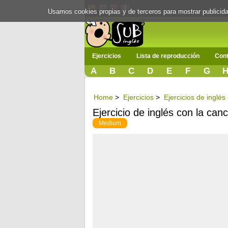
Usamos cookies propias y de terceros para mostrar publici
Ejercicios
Lista de reproducción
Cont
A
B
C
D
E
F
G
Home
>
Ejercicios
>
Ejercicios de inglés
Ejercicio de inglés con la can
Medium