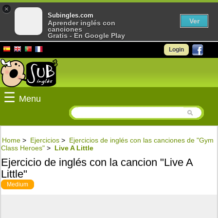
×
Subingles.com
Ver
Aprender inglés con
canciones
Gratis - En Google Play
Login
☰
Menu
Home
>
Ejercicios
>
Ejercicios de inglés con las canciones de "Gym
Class Heroes"
>
Live A Little
Ejercicio de inglés con la cancion "Live A
Little"
Medium