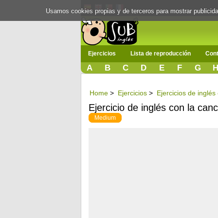
Usamos cookies propias y de terceros para mostrar publici
Ejercicios
Lista de reproducción
Cont
A
B
C
D
E
F
G
Home
>
Ejercicios
>
Ejercicios de inglé
Ejercicio de inglés con la c
Medium