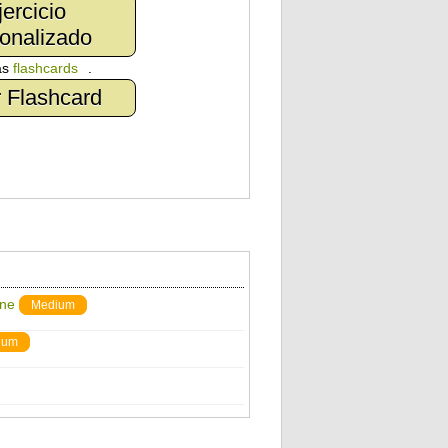
jercicio
onalizado
as
flashcards
.
 Flashcard
ine
Medium
ium