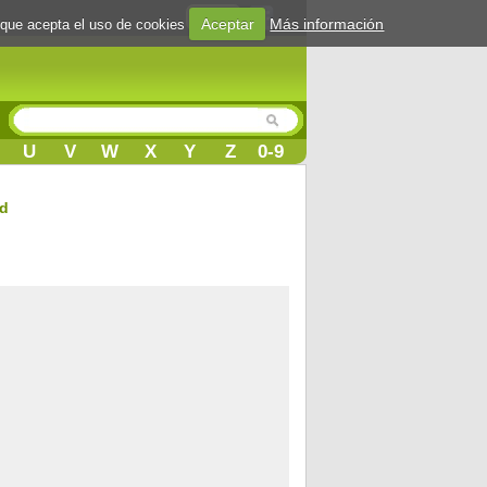
Login
Aceptar
Más información
 que acepta el uso de cookies
U
V
W
X
Y
Z
0-9
d