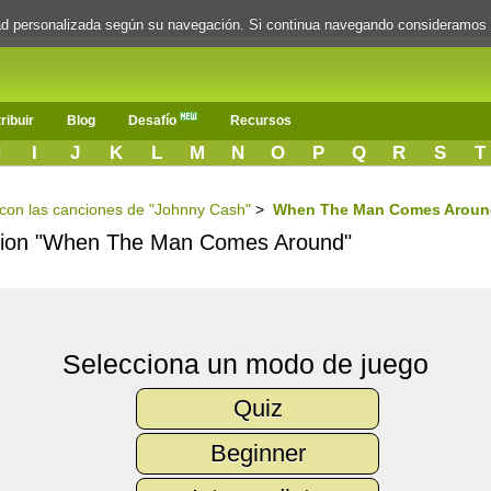
dad personalizada según su navegación. Si continua navegando consideramos
ribuir
Blog
Desafío
Recursos
H
I
J
K
L
M
N
O
P
Q
R
S
T
s con las canciones de "Johnny Cash"
>
When The Man Comes Aroun
ancion "When The Man Comes Around"
Selecciona un modo de juego
Quiz
Beginner