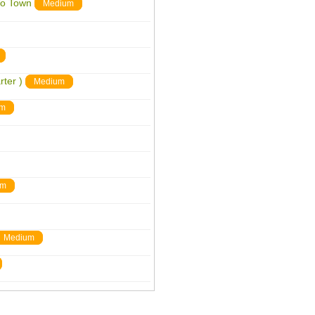
To Town
Medium
ter )
Medium
um
um
Medium