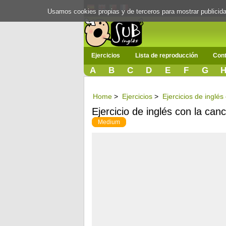
Usamos cookies propias y de terceros para mostrar publici
Ejercicios
Lista de reproducción
Cont
A
B
C
D
E
F
G
Home
>
Ejercicios
>
Ejercicios de inglé
Ejercicio de inglés con la canc
Medium