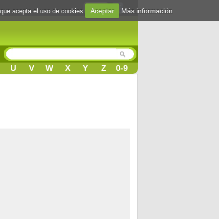
Login
Aceptar
Más información
 que acepta el uso de cookies
U
V
W
X
Y
Z
0-9