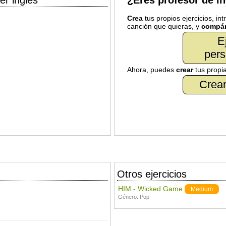
er inglés
¿Eres profesor de i
Crea
tus propios ejercicios, in
canción que quieras, y
compár
E
pers
Ahora, puedes
crear
tus propi
Crear
Otros ejercicios
HIM - Wicked Game
Medium
Género:
Pop