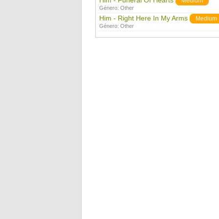
Him - Funeral Of Hearts
Medium
Género:
Other
Him - Right Here In My Arms
Medium
Género:
Other