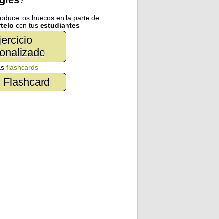
nglés?
troduce los huecos en la parte de
telo
con tus
estudiantes
jercicio
onalizado
as
flashcards
.
 Flashcard