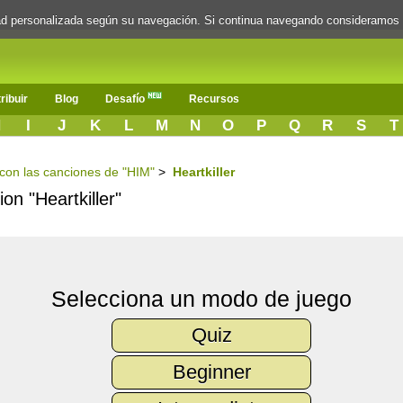
dad personalizada según su navegación. Si continua navegando consideramos
ribuir
Blog
Desafío
Recursos
H
I
J
K
L
M
N
O
P
Q
R
S
T
s con las canciones de "HIM"
>
Heartkiller
ion "Heartkiller"
Selecciona un modo de juego
Quiz
Beginner