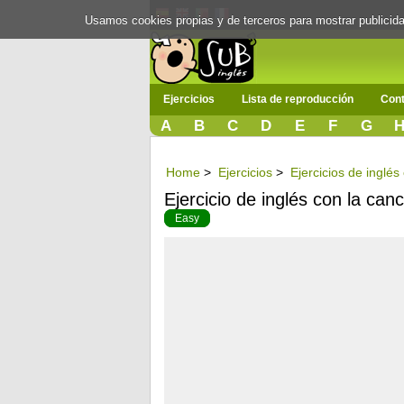
Usamos cookies propias y de terceros para mostrar publici
Ejercicios
Lista de reproducción
Cont
A
B
C
D
E
F
G
Home
>
Ejercicios
>
Ejercicios de inglé
Ejercicio de inglés con la can
Easy