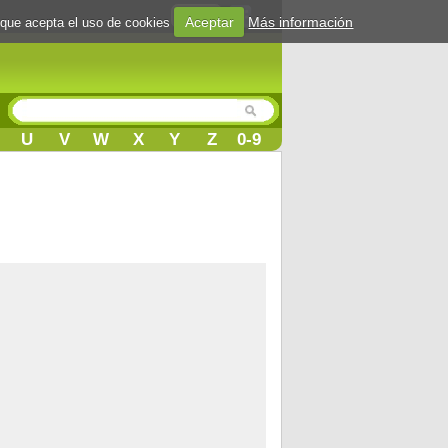
Login
Aceptar
Más información
 que acepta el uso de cookies
U
V
W
X
Y
Z
0-9