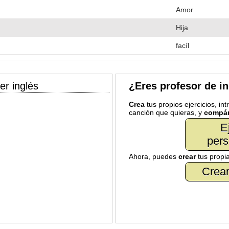
Amor
Hija
facíl
er inglés
¿Eres profesor de i
Crea
tus propios ejercicios, in
canción que quieras, y
compár
E
pers
Ahora, puedes
crear
tus propi
Crear