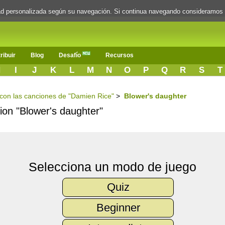
dad personalizada según su navegación. Si continua navegando consideramos
ribuir
Blog
Desafío
Recursos
H
I
J
K
L
M
N
O
P
Q
R
S
T
s con las canciones de "Damien Rice"
>
Blower's daughter
cion "Blower's daughter"
Selecciona un modo de juego
Quiz
Beginner