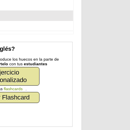
nglés?
troduce los huecos en la parte de
telo
con tus
estudiantes
jercicio
onalizado
as
flashcards
.
 Flashcard