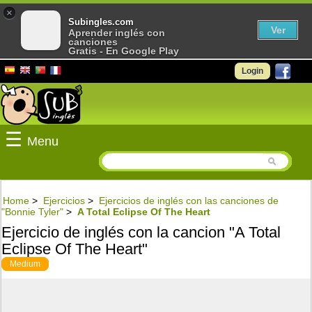
×
Subingles.com
Ver
Aprender inglés con
canciones
Gratis - En Google Play
Login
☰
Menu
Home
>
Ejercicios
>
Ejercicios de inglés con las canciones de
"Bonnie Tyler"
>
A Total Eclipse Of The Heart
Ejercicio de inglés con la cancion "A Total
Eclipse Of The Heart"
Medium