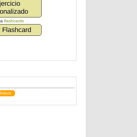
jercicio
onalizado
as
flashcards
.
 Flashcard
edium