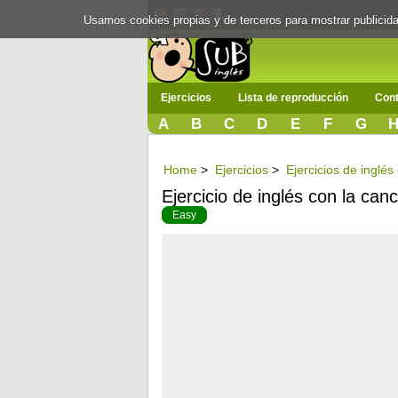
Usamos cookies propias y de terceros para mostrar publici
Ejercicios
Lista de reproducción
Cont
A
B
C
D
E
F
G
Home
>
Ejercicios
>
Ejercicios de inglés
Ejercicio de inglés con la ca
Easy