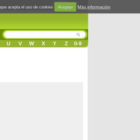
Login
Aceptar
Más información
 que acepta el uso de cookies
U
V
W
X
Y
Z
0-9