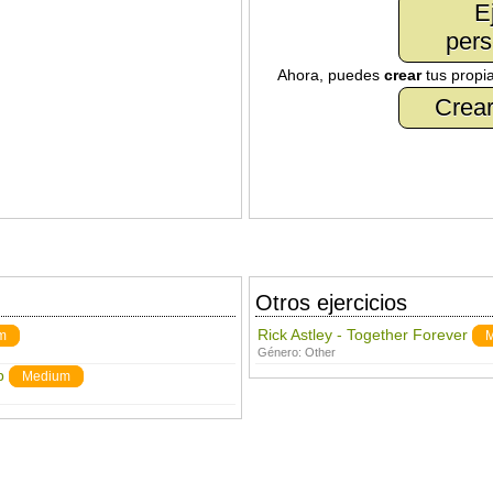
E
pers
Ahora, puedes
crear
tus propi
Crear
Otros ejercicios
Rick Astley - Together Forever
m
M
Género:
Other
p
Medium