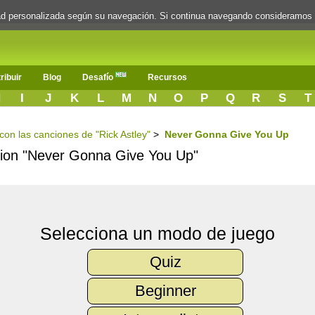
dad personalizada según su navegación. Si continua navegando consideramos
ribuir
Blog
Desafío
Recursos
H
I
J
K
L
M
N
O
P
Q
R
S
T
 con las canciones de "Rick Astley"
>
Never Gonna Give You Up
ncion "Never Gonna Give You Up"
Selecciona un modo de juego
Quiz
Beginner