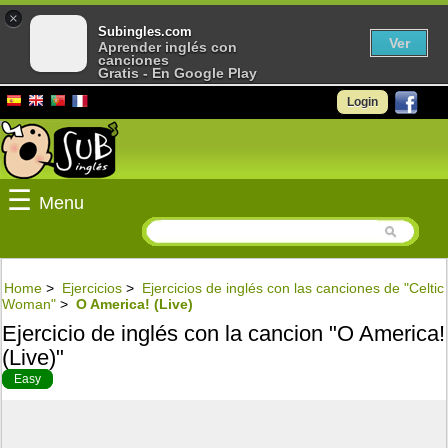
×
Subingles.com
Ver
Aprender inglés con
canciones
Gratis - En Google Play
Login
☰
Menu
Home
>
Ejercicios
>
Ejercicios de inglés con las canciones de "Celtic
Woman"
>
O America! (Live)
Ejercicio de inglés con la cancion "O America!
(Live)"
Easy