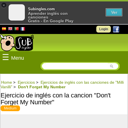
×
Subingles.com
Ver
Aprender inglés con
canciones
Gratis - En Google Play
Login
☰
Menu
Home
>
Ejercicios
>
Ejercicios de inglés con las canciones de "Milli
Vanilli"
>
Don't Forget My Number
Ejercicio de inglés con la cancion "Don't
Forget My Number"
Medium