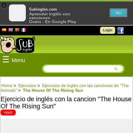
×
Subingles.com
Ver
Aprender inglés con
canciones
Gratis - En Google Play
Login
☰
Menu
Home
>
Ejercicios
>
Ejercicios de inglés con las canciones de "The
Animals"
>
The House Of The Rising Sun
Ejercicio de inglés con la cancion "The House
Of The Rising Sun"
Hard