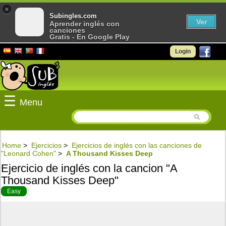
×
Subingles.com
Ver
Aprender inglés con
canciones
Gratis - En Google Play
Login
☰
Menu
Home
>
Ejercicios
>
Ejercicios de inglés con las canciones de
"Leonard Cohen"
>
A Thousand Kisses Deep
Ejercicio de inglés con la cancion "A
Thousand Kisses Deep"
Easy