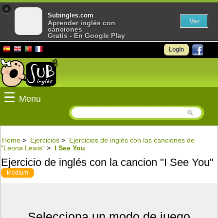
×
Subingles.com
Ver
Aprender inglés con
canciones
Gratis - En Google Play
Login
☰
Menu
Home
>
Ejercicios
>
Ejercicios de inglés con las canciones de
"Leona Lewis"
>
I See You
Ejercicio de inglés con la cancion "I See You"
Medium
Selecciona un modo de juego