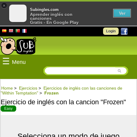
×
Subingles.com
Ver
Aprender inglés con
canciones
Gratis - En Google Play
Login
☰
Menu
Home
>
Ejercicios
>
Ejercicios de inglés con las canciones de
"Within Temptation"
>
Frozen
Ejercicio de inglés con la cancion "Frozen"
Easy
Selecciona un modo de juego