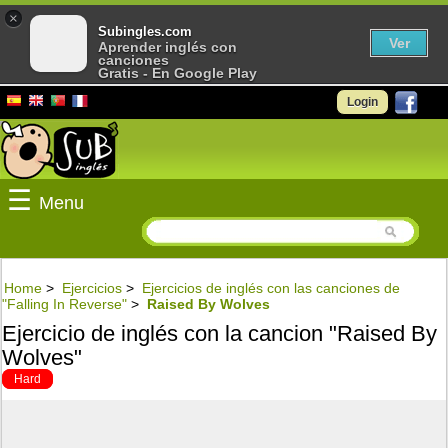
×
Subingles.com
Ver
Aprender inglés con
canciones
Gratis - En Google Play
Login
☰
Menu
Home
>
Ejercicios
>
Ejercicios de inglés con las canciones de
"Falling In Reverse"
>
Raised By Wolves
Ejercicio de inglés con la cancion "Raised By
Wolves"
Hard