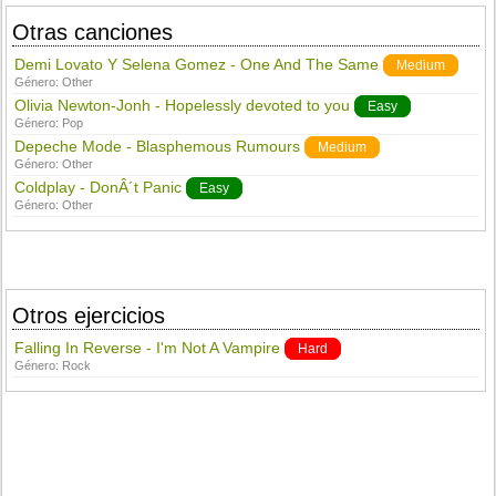
Otras canciones
Demi Lovato Y Selena Gomez - One And The Same
Medium
Género:
Other
Olivia Newton-Jonh - Hopelessly devoted to you
Easy
Género:
Pop
Depeche Mode - Blasphemous Rumours
Medium
Género:
Other
Coldplay - DonÂ´t Panic
Easy
Género:
Other
Otros ejercicios
Falling In Reverse - I'm Not A Vampire
Hard
Género:
Rock