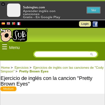
×
Subingles.com
Ver
Aprender inglés con
canciones
Gratis - En Google Play
Login
☰
Menu
Home
>
Ejercicios
>
Ejercicios de inglés con las canciones de "Cody
Simpson"
>
Pretty Brown Eyes
Ejercicio de inglés con la cancion "Pretty
Brown Eyes"
Medium