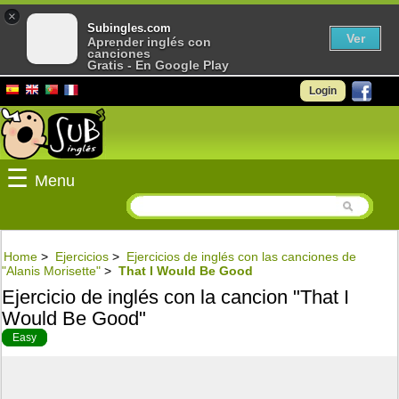
×
Subingles.com
Ver
Aprender inglés con
canciones
Gratis - En Google Play
Login
☰
Menu
Home
>
Ejercicios
>
Ejercicios de inglés con las canciones de
"Alanis Morisette"
>
That I Would Be Good
Ejercicio de inglés con la cancion "That I
Would Be Good"
Easy