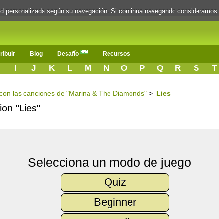
dad personalizada según su navegación. Si continua navegando consideramos
ribuir
Blog
Desafío
Recursos
H
I
J
K
L
M
N
O
P
Q
R
S
T
s con las canciones de "Marina & The Diamonds"
>
Lies
ion "Lies"
Selecciona un modo de juego
Quiz
Beginner