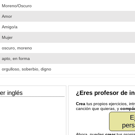
Moreno/Oscuro
Amor
Amigo/a
Mujer
oscuro, moreno
apto, en forma
orgulloso, soberbio, digno
er inglés
¿Eres profesor de i
Crea
tus propios ejercicios, in
canción que quieras, y
compár
E
pers
Ahora, puedes
crear
tus propi