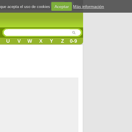
Login
Aceptar
Más información
 que acepta el uso de cookies
U
V
W
X
Y
Z
0-9