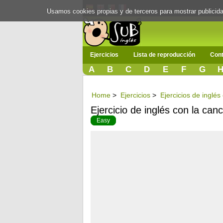
Usamos cookies propias y de terceros para mostrar publici
Ejercicios
Lista de reproducción
Cont
A
B
C
D
E
F
G
Home
>
Ejercicios
>
Ejercicios de inglé
Ejercicio de inglés con la canc
Easy