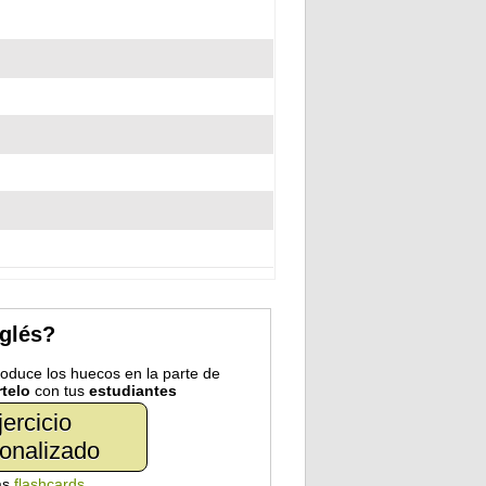
nglés?
troduce los huecos en la parte de
telo
con tus
estudiantes
jercicio
onalizado
as
flashcards
.