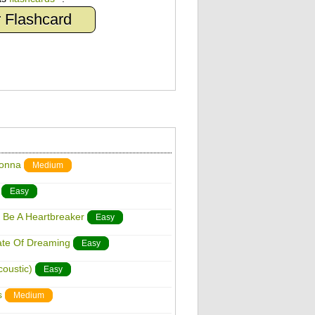
 Flashcard
donna
Medium
Easy
 Be A Heartbreaker
Easy
ate Of Dreaming
Easy
oustic)
Easy
s
Medium