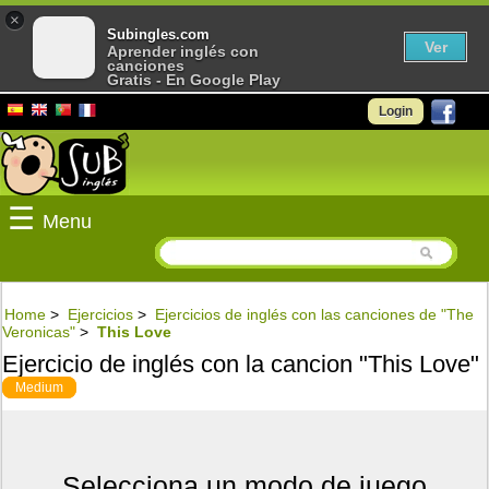
×
Subingles.com
Ver
Aprender inglés con
canciones
Gratis - En Google Play
Login
☰
Menu
Home
>
Ejercicios
>
Ejercicios de inglés con las canciones de "The
Veronicas"
>
This Love
Ejercicio de inglés con la cancion "This Love"
Medium
Selecciona un modo de juego