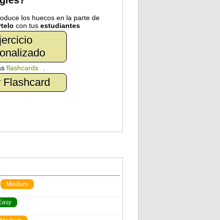
nglés?
troduce los huecos en la parte de
telo
con tus
estudiantes
jercicio
onalizado
as
flashcards
.
 Flashcard
Medium
Easy