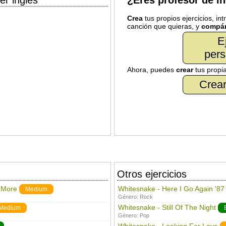
er inglés
¿Eres profesor de i
Crea
tus propios ejercicios, in
canción que quieras, y
compár
E
pers
Ahora, puedes
crear
tus propi
Crear
Otros ejercicios
 More
Whitesnake - Here I Go Again '87
Medium
Género:
Rock
Whitesnake - Still Of The Night
Medium
Género:
Pop