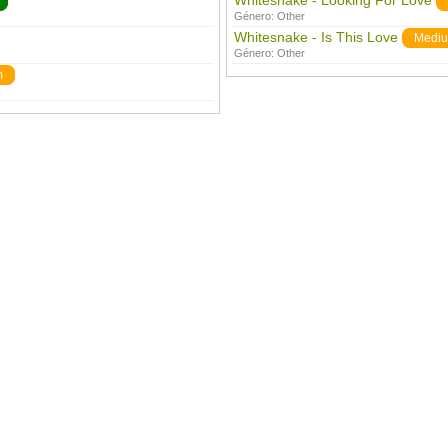
Whitesnake - Looking For Love
Género:
Other
Whitesnake - Is This Love
Medi
Género:
Other
m