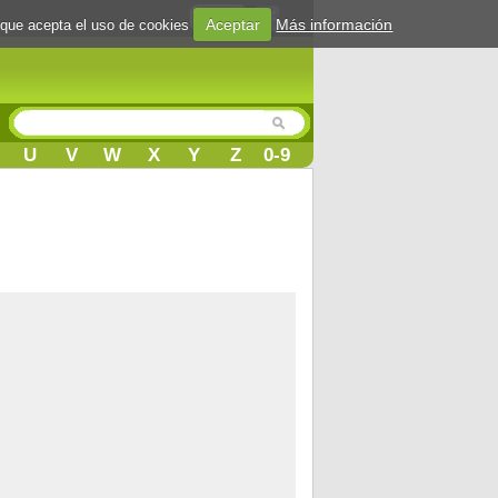
Login
Aceptar
Más información
 que acepta el uso de cookies
U
V
W
X
Y
Z
0-9