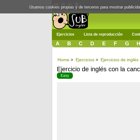
Usamos cookies propias y de terceros para mostrar publici
Ejercicios
Lista de reproducción
Cont
A
B
C
D
E
F
G
Home
>
Ejercicios
>
Ejercicios de inglé
Ejercicio de inglés con la can
Easy