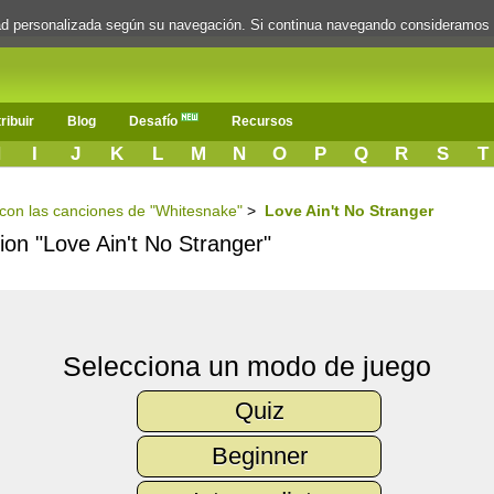
dad personalizada según su navegación. Si continua navegando consideramos
ribuir
Blog
Desafío
Recursos
H
I
J
K
L
M
N
O
P
Q
R
S
T
s con las canciones de "Whitesnake"
>
Love Ain't No Stranger
cion "Love Ain't No Stranger"
Selecciona un modo de juego
Quiz
Beginner