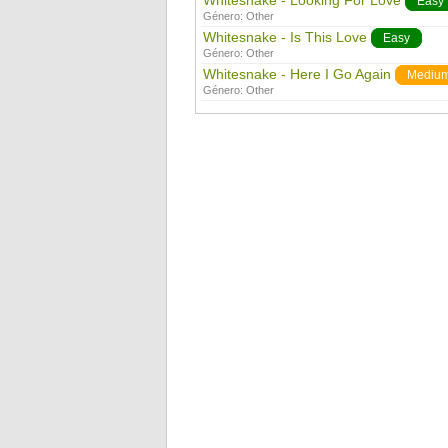
Whitesnake - Looking For Love
Easy
Género:
Other
Whitesnake - Is This Love
Easy
Género:
Other
Whitesnake - Here I Go Again
Mediu
Género:
Other