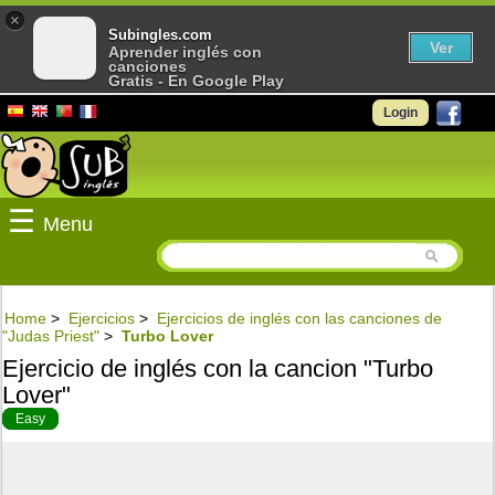
×
Subingles.com
Ver
Aprender inglés con
canciones
Gratis - En Google Play
Login
☰
Menu
Home
>
Ejercicios
>
Ejercicios de inglés con las canciones de
"Judas Priest"
>
Turbo Lover
Ejercicio de inglés con la cancion "Turbo
Lover"
Easy