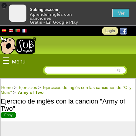
×
Subingles.com
Ver
Aprender inglés con
canciones
Gratis - En Google Play
Login
☰
Menu
Home
>
Ejercicios
>
Ejercicios de inglés con las canciones de "Olly
Murs"
>
Army of Two
Ejercicio de inglés con la cancion "Army of
Two"
Easy