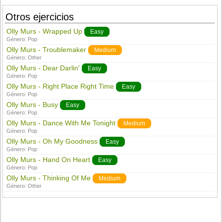
Otros ejercicios
Olly Murs - Wrapped Up
Easy
Género:
Pop
Olly Murs - Troublemaker
Medium
Género:
Other
Olly Murs - Dear Darlin'
Easy
Género:
Pop
Olly Murs - Right Place Right Time
Easy
Género:
Pop
Olly Murs - Busy
Easy
Género:
Pop
Olly Murs - Dance With Me Tonight
Medium
Género:
Pop
Olly Murs - Oh My Goodness
Easy
Género:
Pop
Olly Murs - Hand On Heart
Easy
Género:
Pop
Olly Murs - Thinking Of Me
Medium
Género:
Other