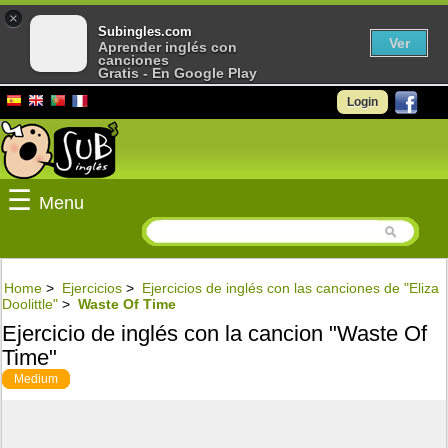
×
Subingles.com
Ver
Aprender inglés con
canciones
Gratis - En Google Play
Login
☰
Menu
Home
>
Ejercicios
>
Ejercicios de inglés con las canciones de "Eliza
Doolittle"
>
Waste Of Time
Ejercicio de inglés con la cancion "Waste Of
Time"
Medium