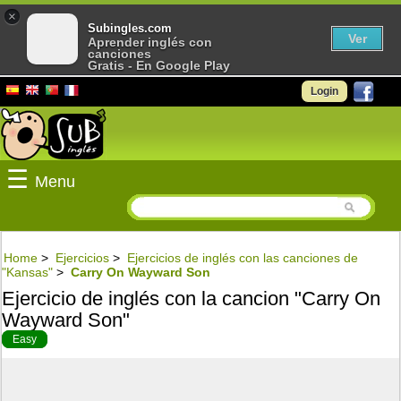
×
Subingles.com
Ver
Aprender inglés con
canciones
Gratis - En Google Play
Login
☰
Menu
Home
>
Ejercicios
>
Ejercicios de inglés con las canciones de
"Kansas"
>
Carry On Wayward Son
Ejercicio de inglés con la cancion "Carry On
Wayward Son"
Easy