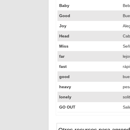
Baby
Beb
Good
Bue
Joy
Ale
Head
Cab
Miss
Señ
far
lejo
fast
ráp
good
bue
heavy
pes
lonely
soli
GO OUT
Sal