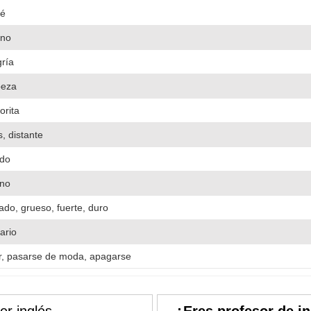
é
no
gría
eza
orita
s, distante
ido
no
ado, grueso, fuerte, duro
tario
ir, pasarse de moda, apagarse