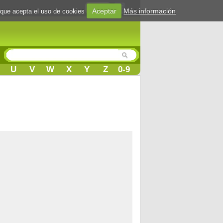
Login
Aceptar
Más información
 que acepta el uso de cookies
U
V
W
X
Y
Z
0-9