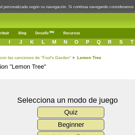
dad personalizada según su navegación. Si continua navegando consideramos
ribuir
Blog
Desafío
Recursos
H
I
J
K
L
M
N
O
P
Q
R
S
T
s con las canciones de "Fool's Garden"
>
Lemon Tree
ncion "Lemon Tree"
Selecciona un modo de juego
Quiz
Beginner