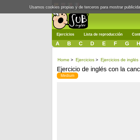
Usamos cookies propias y de terceros para mostrar publici
Ejercicios
Lista de reproducción
Cont
A
B
C
D
E
F
G
Home
>
Ejercicios
>
Ejercicios de inglé
Ejercicio de inglés con la ca
Medium