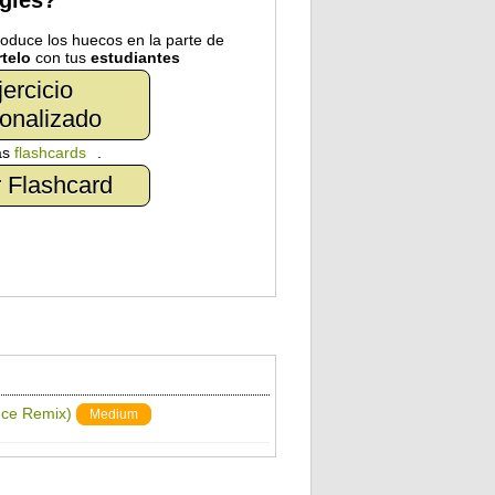
nglés?
troduce los huecos en la parte de
telo
con tus
estudiantes
jercicio
onalizado
as
flashcards
.
 Flashcard
nce Remix)
Medium