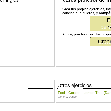
er inglés
¿Eres profesor de i
Crea
tus propios ejercicios, in
canción que quieras, y
compár
E
pers
Ahora, puedes
crear
tus propi
Crear
Otros ejercicios
Fool's Garden - Lemon Tree (Da
Género:
Dance