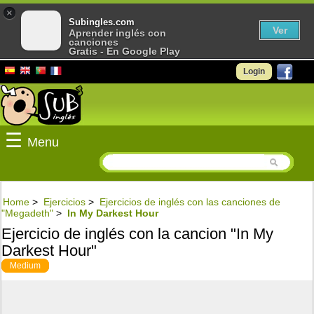
×
Subingles.com
Ver
Aprender inglés con
canciones
Gratis - En Google Play
Login
☰
Menu
Home
>
Ejercicios
>
Ejercicios de inglés con las canciones de
"Megadeth"
>
In My Darkest Hour
Ejercicio de inglés con la cancion "In My
Darkest Hour"
Medium