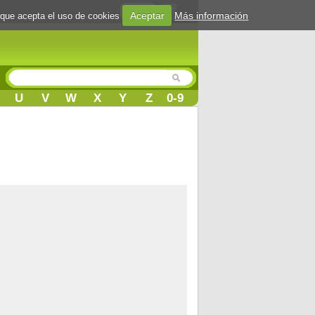
Login
Aceptar
Más información
 que acepta el uso de cookies
U
V
W
X
Y
Z
0-9