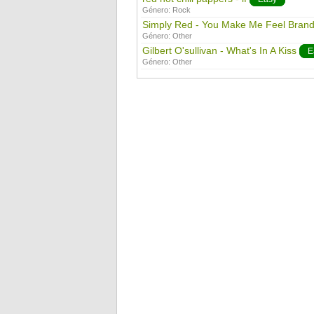
Género:
Rock
Simply Red - You Make Me Feel Bran
Género:
Other
Gilbert O'sullivan - What's In A Kiss
E
Género:
Other