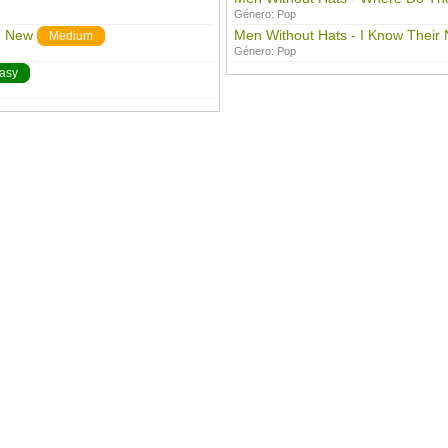
Género:
Pop
d New
Men Without Hats - I Know Their 
Medium
Género:
Pop
asy