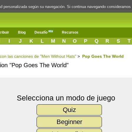
dad personalizada según su navegación. Si continua navegando consideramos
ribuir
Blog
Desafío
Recursos
H
I
J
K
L
M
N
O
P
Q
R
S
T
s con las canciones de "Men Without Hats"
>
Pop Goes The World
ncion "Pop Goes The World"
Selecciona un modo de juego
Quiz
Beginner