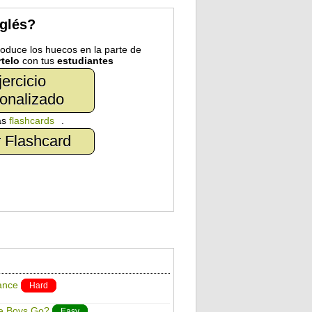
nglés?
troduce los huecos en la parte de
telo
con tus
estudiantes
jercicio
onalizado
as
flashcards
.
 Flashcard
ance
Hard
e Boys Go?
Easy