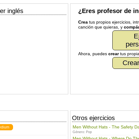
er inglés
¿Eres profesor de i
Crea
tus propios ejercicios, in
canción que quieras, y
compár
E
pers
Ahora, puedes
crear
tus propi
Crear
Otros ejercicios
Men Without Hats - The Safety D
edium
Género:
Pop
Men Without Hats - Where Do Th