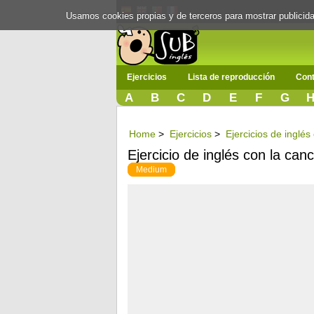
Usamos cookies propias y de terceros para mostrar publici
Ejercicios
Lista de reproducción
Cont
A
B
C
D
E
F
G
Home
>
Ejercicios
>
Ejercicios de inglé
Ejercicio de inglés con la ca
Medium