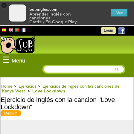
×
Subingles.com
Ver
Aprender inglés con
canciones
Gratis - En Google Play
Login
☰
Menu
Home
>
Ejercicios
>
Ejercicios de inglés con las canciones de
"Kanye West"
>
Love Lockdown
Ejercicio de inglés con la cancion "Love
Lockdown"
Medium