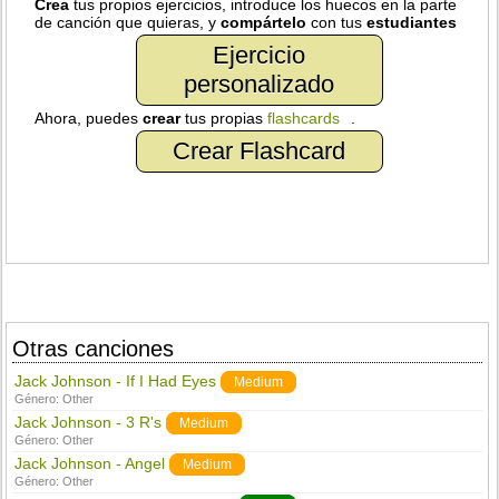
Crea
tus propios ejercicios, introduce los huecos en la parte
de canción que quieras, y
compártelo
con tus
estudiantes
Ejercicio
personalizado
Ahora, puedes
crear
tus propias
flashcards
.
Crear Flashcard
Otras canciones
Jack Johnson - If I Had Eyes
Medium
Género:
Other
Jack Johnson - 3 R's
Medium
Género:
Other
Jack Johnson - Angel
Medium
Género:
Other