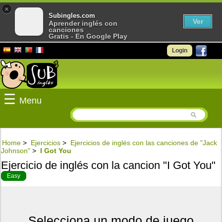
×
Subingles.com
Ver
Aprender inglés con
canciones
Gratis - En Google Play
Login
☰
Menu
Home
>
Ejercicios
>
Ejercicios de inglés con las canciones de "Jack
Johnson"
>
I Got You
Ejercicio de inglés con la cancion "I Got You"
Easy
Selecciona un modo de juego