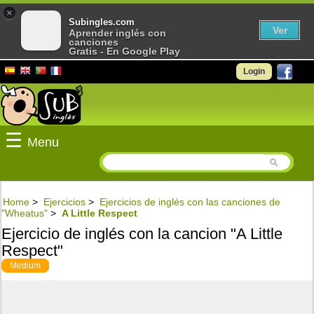
×
Subingles.com
Ver
Aprender inglés con
canciones
Gratis - En Google Play
Login
☰
Menu
Home
>
Ejercicios
>
Ejercicios de inglés con las canciones de
"Wheatus"
>
A Little Respect
Ejercicio de inglés con la cancion "A Little
Respect"
Medium