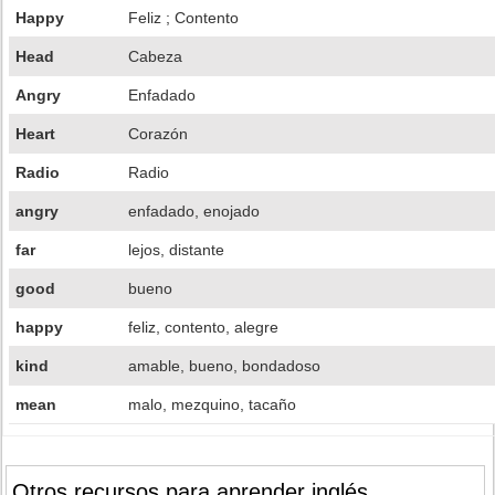
Happy
Feliz ; Contento
Head
Cabeza
Angry
Enfadado
Heart
Corazón
Radio
Radio
angry
enfadado, enojado
far
lejos, distante
good
bueno
happy
feliz, contento, alegre
kind
amable, bueno, bondadoso
mean
malo, mezquino, tacaño
Otros recursos para aprender inglés