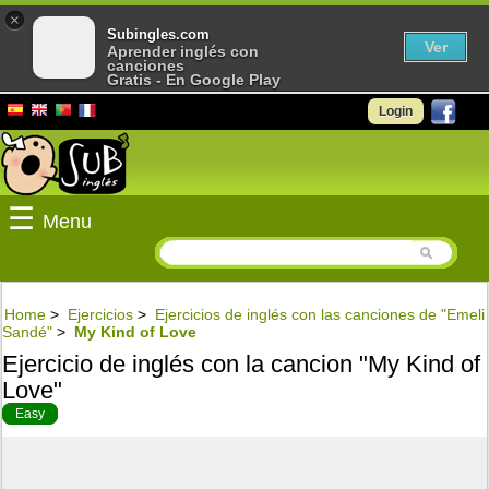
×
Subingles.com
Ver
Aprender inglés con
canciones
Gratis - En Google Play
Login
☰
Menu
Home
>
Ejercicios
>
Ejercicios de inglés con las canciones de "Emeli
Sandé"
>
My Kind of Love
Ejercicio de inglés con la cancion "My Kind of
Love"
Easy