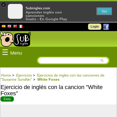
×
Subingles.com
Ver
Aprender inglés con
canciones
Gratis - En Google Play
Login
☰
Menu
Home
>
Ejercicios
>
Ejercicios de inglés con las canciones de
"Susanne Sundfør"
>
White Foxes
Ejercicio de inglés con la cancion "White
Foxes"
Easy