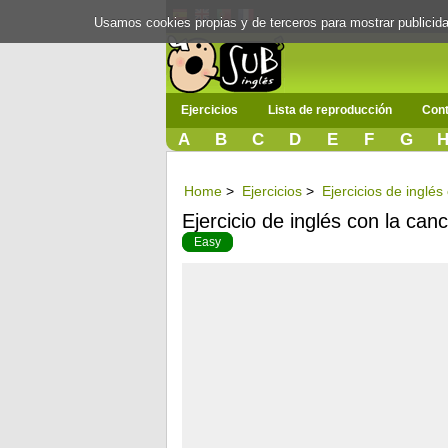
Usamos cookies propias y de terceros para mostrar publici
Ejercicios
Lista de reproducción
Cont
A
B
C
D
E
F
G
Home
>
Ejercicios
>
Ejercicios de inglé
Ejercicio de inglés con la canc
Easy