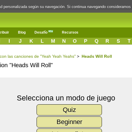
dad personalizada según su navegación. Si continua navegando consideramos
ribuir
Blog
Desafío
Recursos
H
I
J
K
L
M
N
O
P
Q
R
S
T
s con las canciones de "Yeah Yeah Yeahs"
>
Heads Will Roll
ion "Heads Will Roll"
Selecciona un modo de juego
Quiz
Beginner