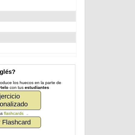
nglés?
troduce los huecos en la parte de
telo
con tus
estudiantes
jercicio
onalizado
as
flashcards
.
 Flashcard