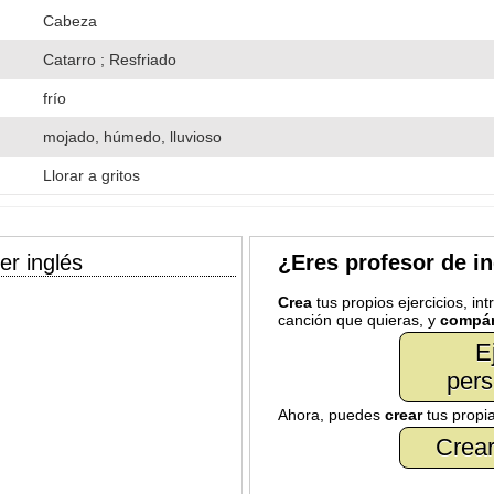
Cabeza
Catarro ; Resfriado
frío
mojado, húmedo, lluvioso
Llorar a gritos
er inglés
¿Eres profesor de i
Crea
tus propios ejercicios, in
canción que quieras, y
compár
E
pers
Ahora, puedes
crear
tus propi
Crear