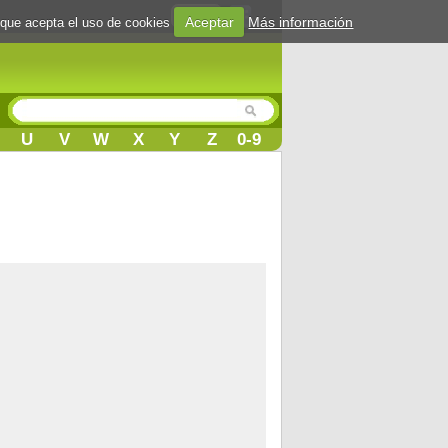
Login
Aceptar
Más información
 que acepta el uso de cookies
U
V
W
X
Y
Z
0-9