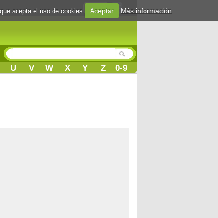
Login
Aceptar
Más información
 que acepta el uso de cookies
U
V
W
X
Y
Z
0-9