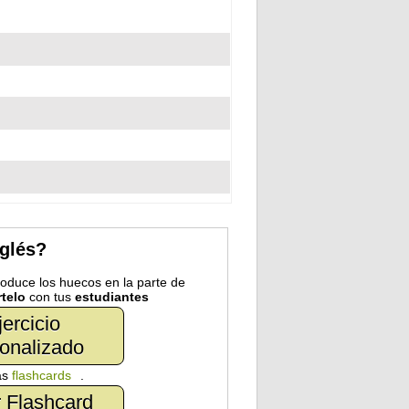
nglés?
troduce los huecos en la parte de
telo
con tus
estudiantes
jercicio
onalizado
as
flashcards
.
 Flashcard