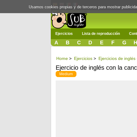
Usamos cookies propias y de terceros para mostrar publici
Ejercicios
Lista de reproducción
Cont
A
B
C
D
E
F
G
Home
>
Ejercicios
>
Ejercicios de inglés
Ejercicio de inglés con la ca
Medium