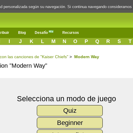
dad personalizada según su navegación. Si continua navegando consideramos
ribuir
Blog
Desafío
Recursos
H
I
J
K
L
M
N
O
P
Q
R
S
T
 con las canciones de "Kaiser Chiefs"
>
Modern Way
ncion "Modern Way"
Selecciona un modo de juego
Quiz
Beginner