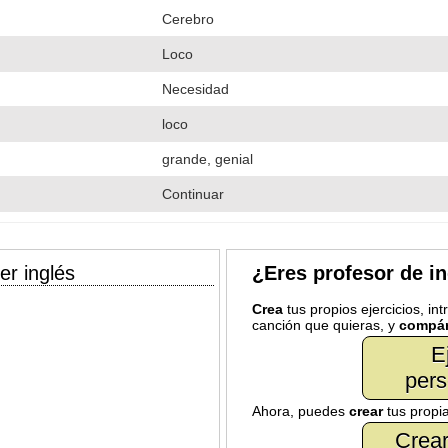
Cerebro
Loco
Necesidad
loco
grande, genial
Continuar
er inglés
¿Eres profesor de i
Crea
tus propios ejercicios, in
canción que quieras, y
compár
E
pers
Ahora, puedes
crear
tus propi
Crear