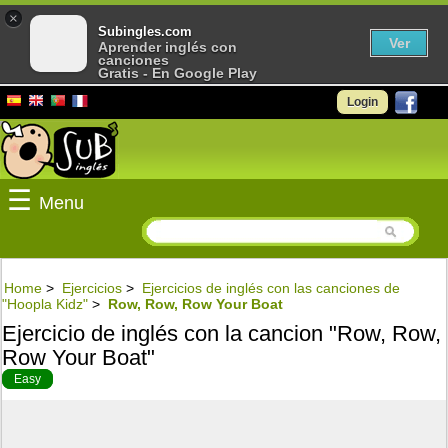
×
Subingles.com
Ver
Aprender inglés con
canciones
Gratis - En Google Play
Login
☰
Menu
Home
>
Ejercicios
>
Ejercicios de inglés con las canciones de
"Hoopla Kidz"
>
Row, Row, Row Your Boat
Ejercicio de inglés con la cancion "Row, Row,
Row Your Boat"
Easy