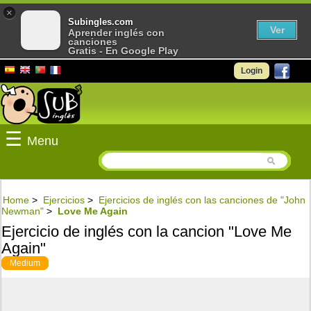
×
Subingles.com
Ver
Aprender inglés con
canciones
Gratis - En Google Play
Login
☰
Menu
Home
>
Ejercicios
>
Ejercicios de inglés con las canciones de "John
Newman"
>
Love Me Again
Ejercicio de inglés con la cancion "Love Me
Again"
Medium