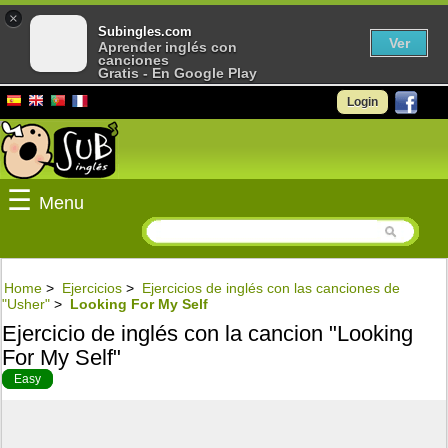
×
Subingles.com
Ver
Aprender inglés con
canciones
Gratis - En Google Play
Login
☰
Menu
Home
>
Ejercicios
>
Ejercicios de inglés con las canciones de
"Usher"
>
Looking For My Self
Ejercicio de inglés con la cancion "Looking
For My Self"
Easy