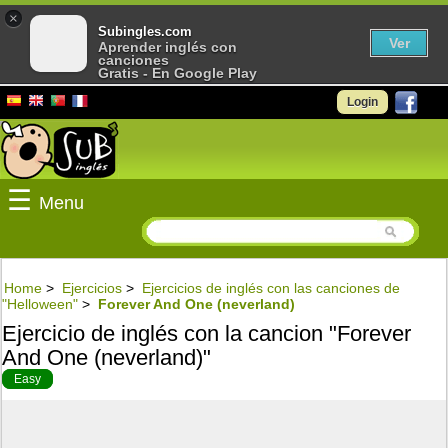
×
Subingles.com
Ver
Aprender inglés con
canciones
Gratis - En Google Play
Login
☰
Menu
Home
>
Ejercicios
>
Ejercicios de inglés con las canciones de
"Helloween"
>
Forever And One (neverland)
Ejercicio de inglés con la cancion "Forever
And One (neverland)"
Easy