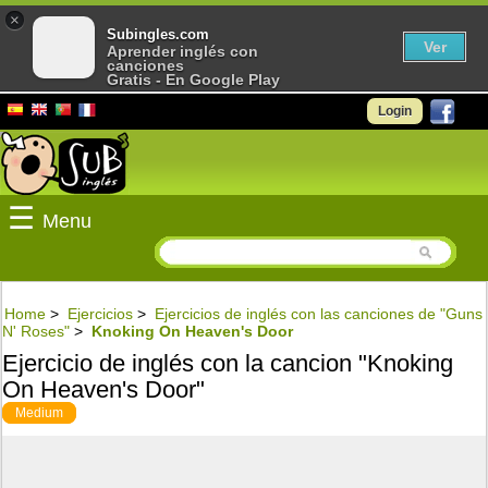
×
Subingles.com
Ver
Aprender inglés con
canciones
Gratis - En Google Play
Login
☰
Menu
Home
>
Ejercicios
>
Ejercicios de inglés con las canciones de "Guns
N' Roses"
>
Knoking On Heaven's Door
Ejercicio de inglés con la cancion "Knoking
On Heaven's Door"
Medium