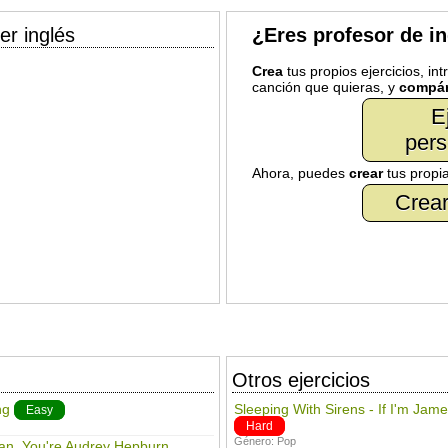
er inglés
¿Eres profesor de i
Crea
tus propios ejercicios, in
canción que quieras, y
compár
E
pers
Ahora, puedes
crear
tus propi
Crear
Otros ejercicios
ng
Sleeping With Sirens - If I'm Ja
Easy
Hard
Género:
Pop
ean, You're Audrey Hepburn