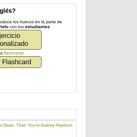
nglés?
troduce los huecos en la parte de
telo
con tus
estudiantes
jercicio
onalizado
as
flashcards
.
 Flashcard
mes Dean, Then You're Audrey Hepburn