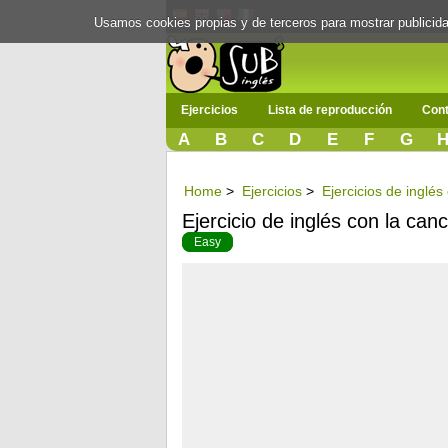
Usamos cookies propias y de terceros para mostrar publici
Ejercicios
Lista de reproducción
Cont
A
B
C
D
E
F
G
Home
>
Ejercicios
>
Ejercicios de inglés
Ejercicio de inglés con la ca
Easy