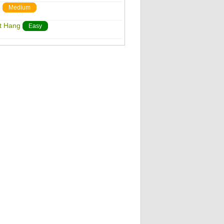
)
Medium
't Hang
Easy