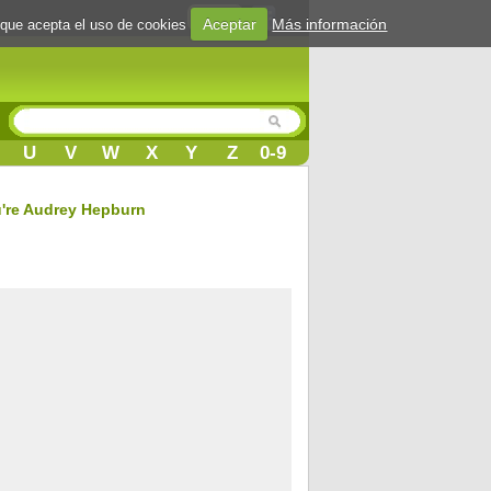
Login
Aceptar
Más información
 que acepta el uso de cookies
U
V
W
X
Y
Z
0-9
u're Audrey Hepburn