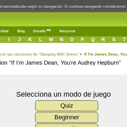
dad personalizada según su navegación. Si continua navegando consideramos
ribuir
Blog
Desafío
Recursos
H
I
J
K
L
M
N
O
P
Q
R
S
T
 con las canciones de "Sleeping With Sirens"
>
If I'm James Dean, Yo
ncion "If I'm James Dean, You're Audrey Hepburn"
Selecciona un modo de juego
Quiz
Beginner