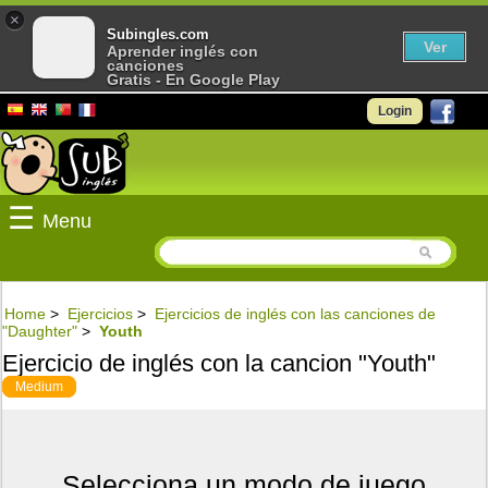
×
Subingles.com
Ver
Aprender inglés con
canciones
Gratis - En Google Play
Login
☰
Menu
Home
>
Ejercicios
>
Ejercicios de inglés con las canciones de
"Daughter"
>
Youth
Ejercicio de inglés con la cancion "Youth"
Medium
Selecciona un modo de juego