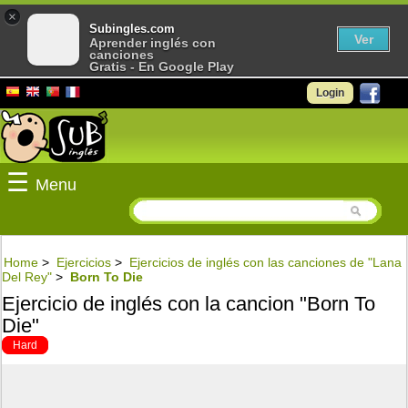
×
Subingles.com
Ver
Aprender inglés con
canciones
Gratis - En Google Play
Login
☰
Menu
Home
>
Ejercicios
>
Ejercicios de inglés con las canciones de "Lana
Del Rey"
>
Born To Die
Ejercicio de inglés con la cancion "Born To
Die"
Hard