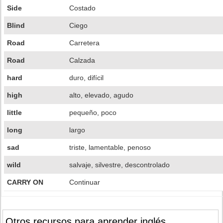
Side
Costado
Blind
Ciego
Road
Carretera
Road
Calzada
hard
duro, difícil
high
alto, elevado, agudo
little
pequeño, poco
long
largo
sad
triste, lamentable, penoso
wild
salvaje, silvestre, descontrolado
CARRY ON
Continuar
Otros recursos para aprender inglés