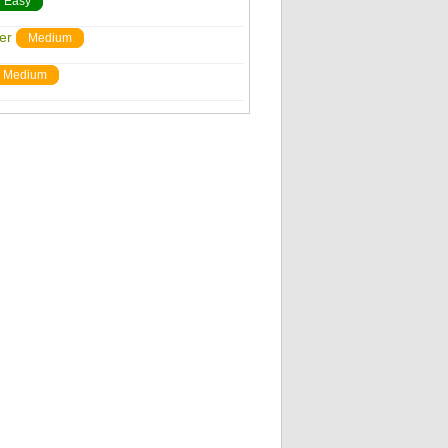
Easy
er
Medium
Medium