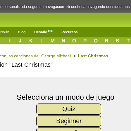
dad personalizada según su navegación. Si continua navegando consideramos
ribuir
Blog
Desafío
Recursos
H
I
J
K
L
M
N
O
P
Q
R
S
T
s con las canciones de "George Michael"
>
Last Christmas
cion "Last Christmas"
Selecciona un modo de juego
Quiz
Beginner