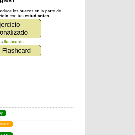
nglés?
troduce los huecos en la parte de
telo
con tus
estudiantes
jercicio
onalizado
as
flashcards
.
 Flashcard
sy
edium