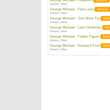
George Michael - Freedom
Medium
Género:
Other
George Michael - Fast Love
Medium
Género:
Other
George Michael - One More Try
Med
Género:
Other
George Michael - Last Christmas
Me
Género:
Other
George Michael - Father Figure
Med
Género:
Other
George Michael - Kissing A Fool
Med
Género:
Other