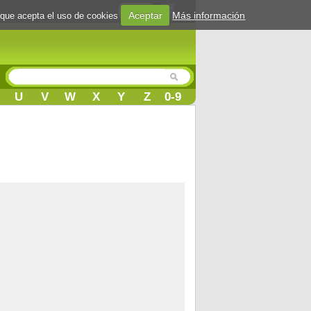
Login
Aceptar
Más información
 que acepta el uso de cookies
U
V
W
X
Y
Z
0-9