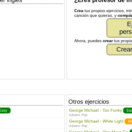
er inglés
¿Eres profesor de i
Crea
tus propios ejercicios, in
canción que quieras, y
compár
E
pers
Ahora, puedes
crear
tus propi
Crear
Otros ejercicios
George Michael - Too Funky
Easy
Ea
Género:
Pop
George Michael - White Light
M
Género:
Pop