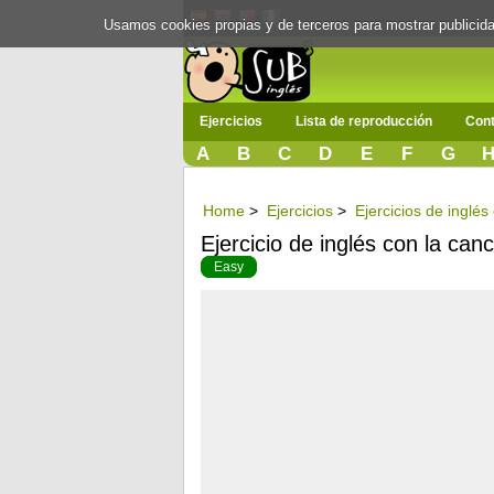
Usamos cookies propias y de terceros para mostrar publici
Ejercicios
Lista de reproducción
Cont
A
B
C
D
E
F
G
Home
>
Ejercicios
>
Ejercicios de inglé
Ejercicio de inglés con la can
Easy