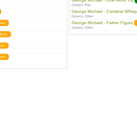
George Michael - One More Try
Género:
Pop
George Michael - Careless Whisp
Género:
Other
George Michael - Father Figure
ium
Género:
Other
dium
ium
ium